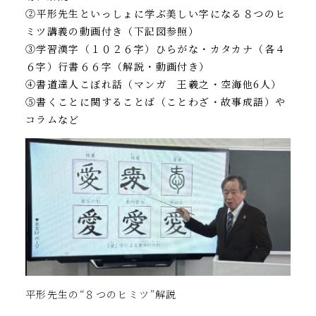
②平形先生といっしょに学ぶ美しい字になる８つのヒ
ミツ講義の動画付き（下記図参照）
③学習漢字（１０２６字）ひらがな・カタカナ（各４
６字）行書６６字（解説・動画付き）
④書道達人こぼれ話（マンガ 王羲之・空海他6人）
⑤書くことに関することば（ことわざ・故事成語）や
コラムなど
平形先生の
“
８つのヒミツ
”
解説